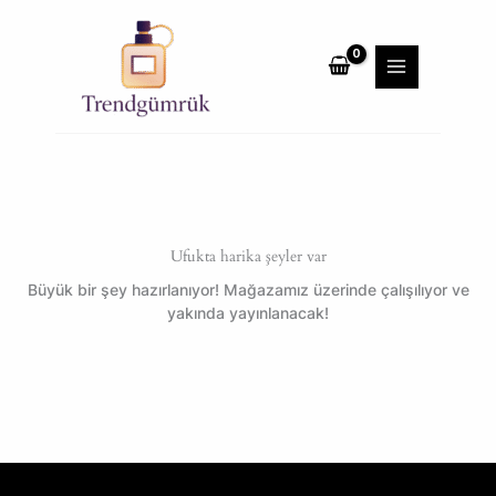
İçeriğe
MAIN
atla
MENU
Ufukta harika şeyler var
Büyük bir şey hazırlanıyor! Mağazamız üzerinde çalışılıyor ve
yakında yayınlanacak!