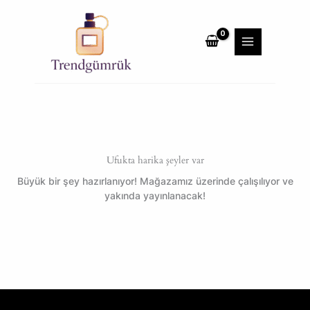
İçeriğe
MAIN
atla
MENU
Ufukta harika şeyler var
Büyük bir şey hazırlanıyor! Mağazamız üzerinde çalışılıyor ve
yakında yayınlanacak!