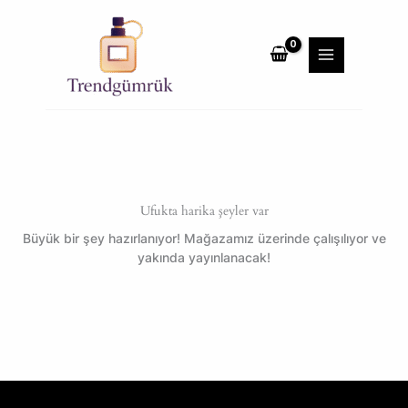
İçeriğe
MAIN
atla
MENU
Ufukta harika şeyler var
Büyük bir şey hazırlanıyor! Mağazamız üzerinde çalışılıyor ve
yakında yayınlanacak!