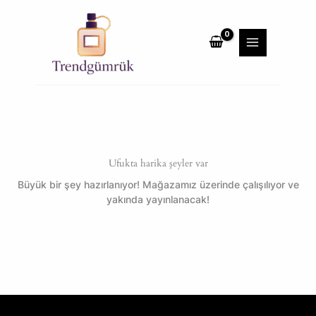
İçeriğe
MAIN
atla
MENU
Ufukta harika şeyler var
Büyük bir şey hazırlanıyor! Mağazamız üzerinde çalışılıyor ve
yakında yayınlanacak!