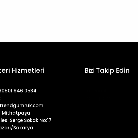
eri Hizmetleri
Bizi Takip Edin
+90501 946 0534
Facebook
:
Instagram
trendgumruk.com
: Mithatpaşa
lesi Serçe Sokak No:17
zarı/Sakarya