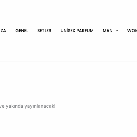
ZA
GENEL
SETLER
UNİSEX PARFUM
MAN
WO
 ve yakında yayınlanacak!