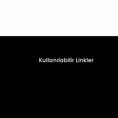
Kullanılabilir Linkler
Mesafeli Satış Sözleşmesi
Gizlilik ve Güvenlik Politikası
İptal İade Koşulları
Kişisel Veriler Politikası