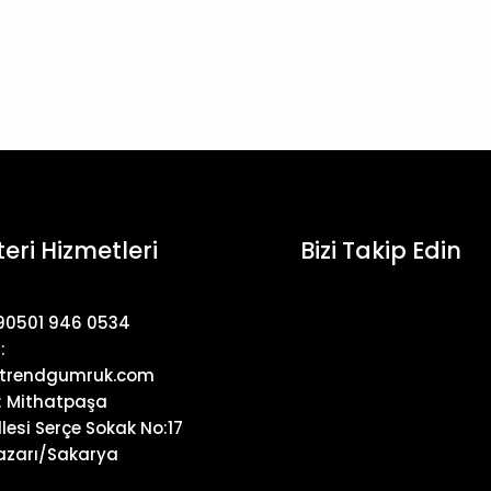
eri Hizmetleri
Bizi Takip Edin
+90501 946 0534
Facebook
:
Instagram
trendgumruk.com
: Mithatpaşa
lesi Serçe Sokak No:17
zarı/Sakarya