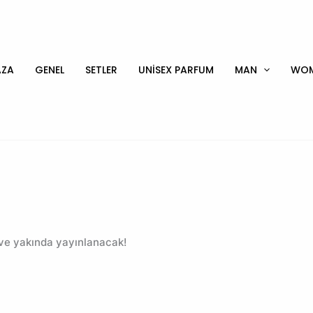
ZA
GENEL
SETLER
UNİSEX PARFUM
MAN
WO
 ve yakında yayınlanacak!