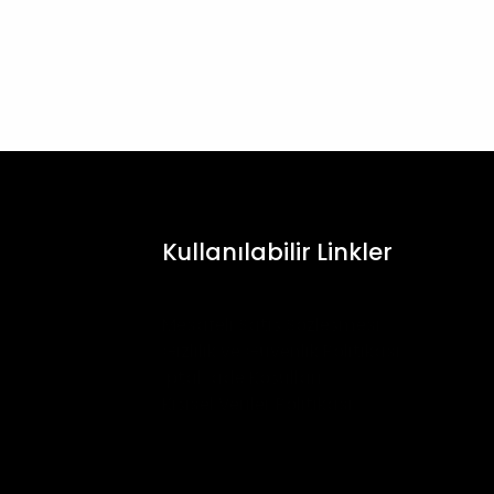
Kullanılabilir Linkler
Mesafeli Satış Sözleşmesi
Gizlilik ve Güvenlik Politikası
İptal İade Koşulları
Kişisel Veriler Politikası