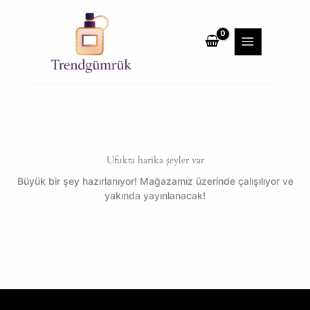
İçeriğe
MAIN
atla
MENU
Ufukta harika şeyler var
Büyük bir şey hazırlanıyor! Mağazamız üzerinde çalışılıyor ve
yakında yayınlanacak!