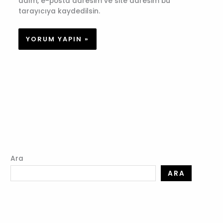
adım, e-posta adresim ve site adresim bu
tarayıcıya kaydedilsin.
Ara
ARA