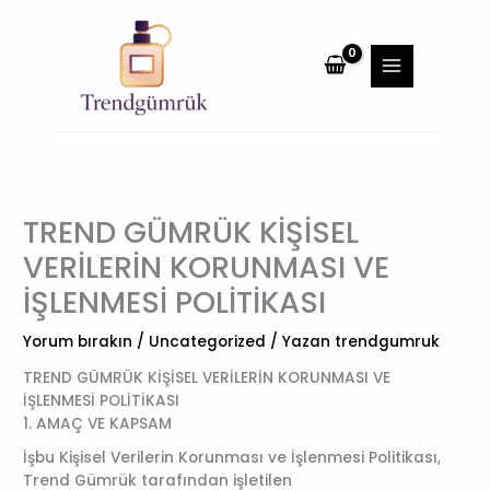
İçeriğe
MAIN
atla
MENU
TREND GÜMRÜK KİŞİSEL
VERİLERİN KORUNMASI VE
İŞLENMESİ POLİTİKASI
Yorum bırakın
/
Uncategorized
/ Yazan
trendgumruk
TREND GÜMRÜK KİŞİSEL VERİLERİN KORUNMASI VE
İŞLENMESİ POLİTİKASI
1. AMAÇ VE KAPSAM
İşbu Kişisel Verilerin Korunması ve İşlenmesi Politikası,
Trend Gümrük tarafından işletilen